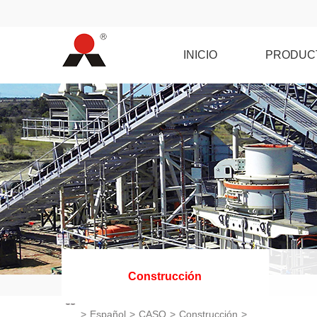
INICIO
PRODUC
Construcción
>
Español
>
CASO
>
Construcción
>