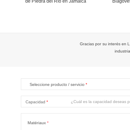
de Piedra del Río en Jamaica
Blagove
Gracias por su interés en L
industr
Seleccione producto / servicio
Capacidad
Matériaux
*