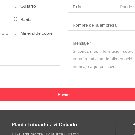
Guijarro
País
Barita
Nombre de la empresa
e oro
Mineral de cobre
Mensaje
Planta Trituradora & Cribado
P
HGT Trituradora Hidráulica Giratori
S