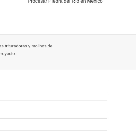
Procesar Piedra del Río en México
as trituradoras y molinos de
royecto.