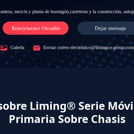
ntera, mezcla y planta de hormigón,carreteras y la construcción, autopis
Консультант Онлайн
Dejar mensaje
Diseño liviano
Galería
Enviar correo electrónico@limingco-group.com
Adopta una estructura de a
vehículo bajo, con peso ligero. El volumen está c
razonablemente. El marco de 
Regulación hidráulica
El protector de alimentación
obre Liming® Serie Móvil
Primaria Sobre Chasis
Actualización de compo