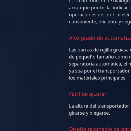
LCD con función de diálog
arranque por tecla, indicaciones y protección contra uso indebido,
operaciones de control eléctrico, y a
conveniente, eficiente y seg
Alto grado de automatiz
Las barras de rejilla gruesa
de pequeño tamaño como residuos. Gracias a la puerta de acceso
separatoria automática, el m
ya sea por el transportador de correa de apertura lateral o junto con
los materiales principales.
Fácil de ajustar
La altura del transportador
girarse y plegarse.
Diseño razonable de pata