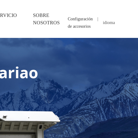
RVICIO
SOBRE
Configuración
|
NOSOTROS
idioma
de accesorios
ariao