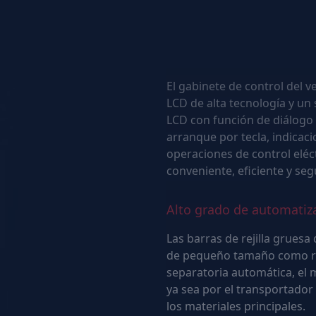
El protector de alimentació
Control inteligente
El gabinete de control del v
LCD de alta tecnología y un sistema de control PLC. La pantalla táctil
LCD con función de diálog
arranque por tecla, indicaciones y protección contra uso indebido,
operaciones de control eléctrico, y a
conveniente, eficiente y seg
Alto grado de automatiz
Las barras de rejilla gruesa
de pequeño tamaño como residuos. Gracias a la puerta de acceso
separatoria automática, el m
ya sea por el transportador de correa de apertura lateral o junto con
los materiales principales.