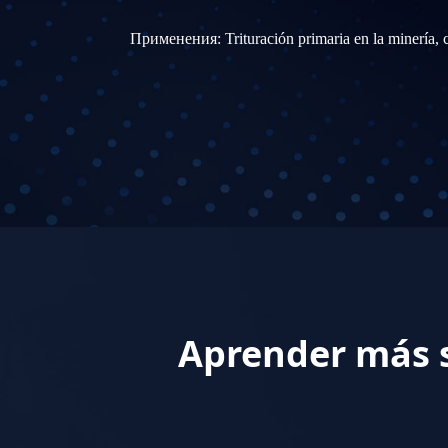
Применения: Trituración primaria en la minería, ca
Aprender más s