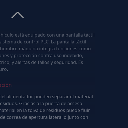
n adopta un tipo jerárquico con estructura
de dos capas, lo que ofrece prerequisitos para su ampliación.
ehículo está equipado con una pantalla táctil
o hombre-máquina integra funciones como
lertas de fallos y seguridad. Es
uro.
ación
 del alimentador pueden separar el material
aterial en la tolva de residuos puede fluir