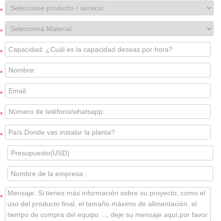
*
*
*
*
*
*
*
*