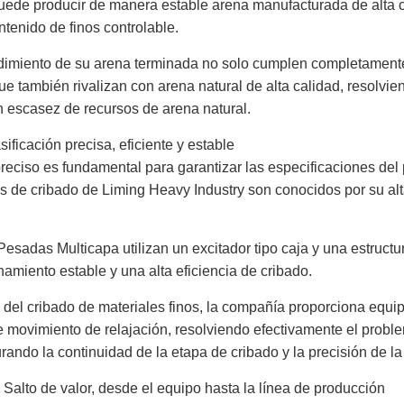
 puede producir de manera estable arena manufacturada de alta 
tenido de finos controlable.
dimiento de su arena terminada no solo cumplen completamente 
que también rivalizan con arena natural de alta calidad, resolvie
n escasez de recursos de arena natural.
ificación precisa, eficiente y estable
reciso es fundamental para garantizar las especificaciones del pr
s de cribado de Liming Heavy Industry son conocidos por su al
Pesadas Multicapa utilizan un excitador tipo caja y una estructu
amiento estable y una alta eficiencia de cribado.
o del cribado de materiales finos, la compañía proporciona equ
e movimiento de relajación, resolviendo efectivamente el probl
ando la continuidad de la etapa de cribado y la precisión de la 
Salto de valor, desde el equipo hasta la línea de producción