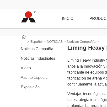
INICIO
PRODUC
>
Español
>
NOTICIAS
>
Noticias Compañía
>
Liming Heavy I
Noticias Compañía
Noticias Industriales
Liming Heavy Industry S
años a la innovación y 
Vídeo
fabricante de equipos d
Asunto Especial
fabricación de arena y 
continuamente la actual
Exposición
Ventajas tecnológicas c
La estrategia tecnológ
profundas barreras tecn